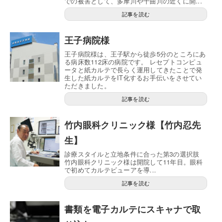
での被害として、多摩川や千曲川の近くに開...
記事を読む
王子病院様
王子病院様は、王子駅から徒歩5分のところにあ
る病床数112床の病院です。 レセプトコンピュ
ータと紙カルテで長らく運用してきたことで発
生した紙カルテをIT化するお手伝いをさせてい
ただきました。
記事を読む
竹内眼科クリニック様【竹内忍先
生】
診療スタイルと立地条件に合った第3の選択肢
竹内眼科クリニック様は開院して11年目。眼科
で初めてカルテビューアを導...
記事を読む
書類を電子カルテにスキャナで取