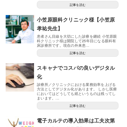
記事を読む
小笠原眼科クリニック様【小笠原
孝祐先生】
患者さん目線を大切にした診療を継続 小笠原眼
科クリニック様は開院して25年目になる眼科有
床診療所です。現在の外来患...
記事を読む
スキャナでコスパの良いデジタル
化
診療所／クリニックにおける業務効率を上げる
方法としてデジタル化があります。 しかし医療
においてはどうしても紙というものは残ってし
まいます。...
記事を読む
電子カルテの導入効果は工夫次第