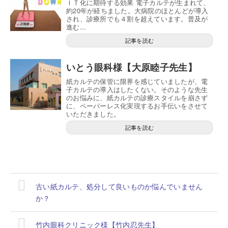
ＩＴ化に期待する効果 電子カルテが生まれて、
約20年が経ちました。大病院のほとんどが導入
され、診療所でも４割を超えています。普及が
進む...
記事を読む
いとう眼科様【大原睦子先生】
紙カルテの保管に限界を感じていましたが、電
子カルテの導入はしたくない。そのような先生
のお悩みに、紙カルテの診療スタイルを崩さず
に、ペーパーレス化実現するお手伝いをさせて
いただきました。
記事を読む
古い紙カルテ、処分して良いものか悩んでいません
か？
竹内眼科クリニック様【竹内忍先生】