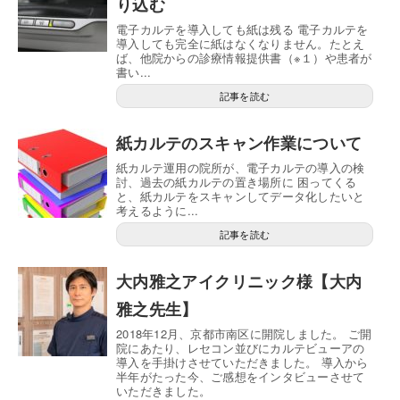
り込む
電子カルテを導入しても紙は残る 電子カルテを
導入しても完全に紙はなくなりません。たとえ
ば、他院からの診療情報提供書（※１）や患者が
書い...
記事を読む
紙カルテのスキャン作業について
紙カルテ運用の院所が、電子カルテの導入の検
討、過去の紙カルテの置き場所に 困ってくる
と、紙カルテをスキャンしてデータ化したいと
考えるように...
記事を読む
大内雅之アイクリニック様【大内
雅之先生】
2018年12月、京都市南区に開院しました。 ご開
院にあたり、レセコン並びにカルテビューアの
導入を手掛けさせていただきました。 導入から
半年がたった今、ご感想をインタビューさせて
いただきました。