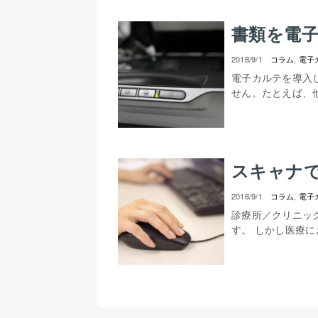
書類を電
2018/9/1
コラム
,
電子
電子カルテを導入
せん。たとえば、他
スキャナ
2018/9/1
コラム
,
電子
診療所／クリニッ
す。 しかし医療に